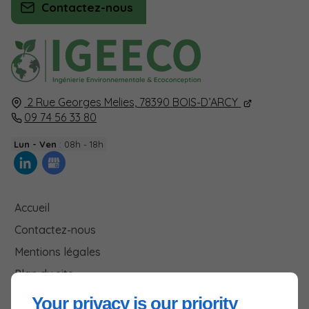
Contactez-nous
2 Rue Georges Melies,
78390
BOIS-D’ARCY
09 74 56 33 80
Lun - Ven
: 08h - 18h
Accueil
Contactez-nous
Mentions légales
Plan du site
Your privacy is our priority