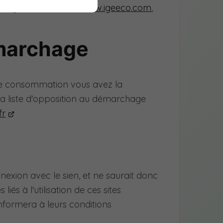
avigation sur le site
www.igeeco.com
,
marchage
de consommation vous avez la
r la liste d'opposition au démarchage
fr
nexion avec le sien, et ne saurait donc
iés à l'utilisation de ces sites
onformera à leurs conditions