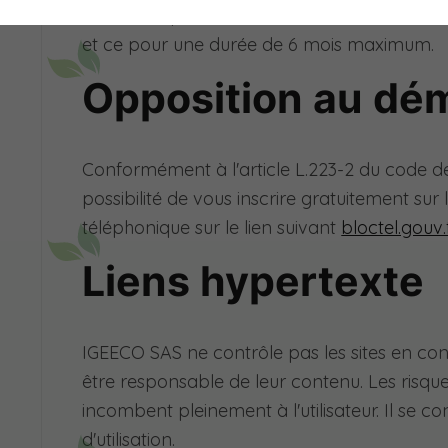
utilisés uniquement dans le cadre de votre n
et ce pour une durée de 6 mois maximum.
Opposition au dé
Conformément à l'article L.223-2 du code 
possibilité de vous inscrire gratuitement su
téléphonique sur le lien suivant
bloctel.gouv.
Liens hypertexte
IGEECO SAS ne contrôle pas les sites en con
être responsable de leur contenu. Les risques l
incombent pleinement à l'utilisateur. Il se c
d'utilisation.