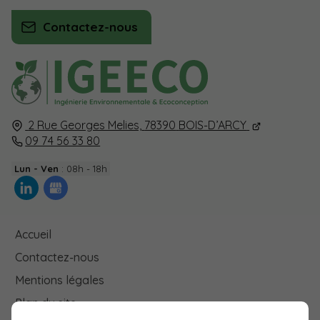
Contactez-nous
2 Rue Georges Melies,
78390
BOIS-D’ARCY
09 74 56 33 80
Lun - Ven
: 08h - 18h
Accueil
Contactez-nous
Mentions légales
Plan du site